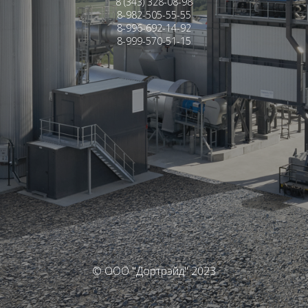
8 (343) 328-08-98
8-982-505-55-55
8-996-692-14-92
8-999-570-51-15
© ООО "Дортрэйд" 2023